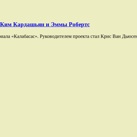
л Ким Кардашьян и Эммы Робертс
ала «Калабасас». Руководителем проекта стал Крис Ван Дьюсен,