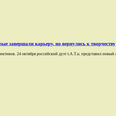
рые завершали карьеру, но вернулись к творчеству
ктивов. 24 октября российский дуэт t.A.T.u. представил новый а