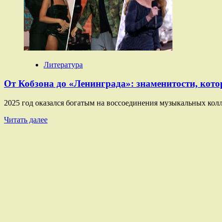
новый
масштабный
сериал
об
эмигрантах
«Константинополь»
Литература
От Кобзона до «Ленинграда»: знаменитости, кото
2025 год оказался богатым на воссоединения музыкальных колле
Прочитать
Читать далее
больше
о
От
Кобзона
до
«Ленинграда»:
знаменитости,
которые
завершали
карьеру,
но