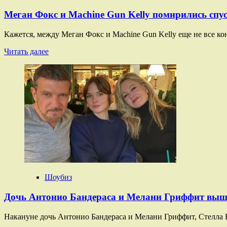
Меган Фокс и Machine Gun Kelly помирились спус
Кажется, между Меган Фокс и Machine Gun Kelly еще не все конч
Прочитать
Читать далее
больше
о
Меган
Фокс
и
Machine
Gun
Kelly
помирились
спустя
несколько
месяцев
после
Шоубиз
рождения
ребенка
Дочь Антонио Бандераса и Мелани Гриффит вы
Накануне дочь Антонио Бандераса и Мелани Гриффит, Стелла Б