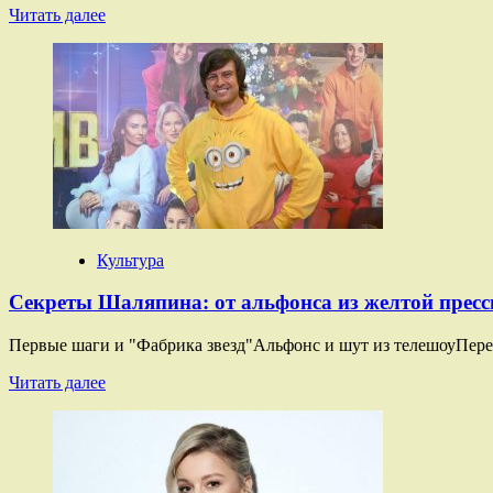
Прочитать
Читать далее
больше
о
Дочь
Антонио
Бандераса
и
Мелани
Гриффит
вышла
замуж
Культура
Секреты Шаляпина: от альфонса из желтой прессы
Первые шаги и "Фабрика звезд"Альфонс и шут из телешоуПерез
Прочитать
Читать далее
больше
о
Секреты
Шаляпина:
от