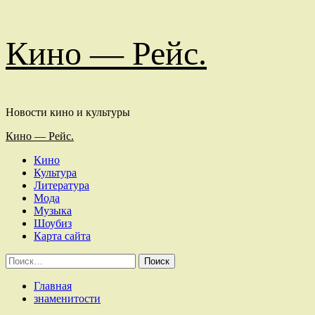
Перейти
Кино — Рейс.
к
содержимому
Новости кино и культуры
Основное
Кино — Рейс.
меню
Кино
Культура
Литература
Мода
Музыка
Шоубиз
Карта сайта
Найти:
Главная
знаменитости