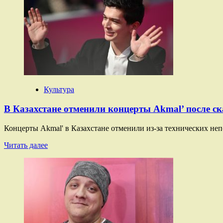
Выставка
Бахрушинского
музея
к
столетию
Плисецкой
открылась
в
Рязани
Культура
В Казахстане отменили концерты Akmal’ после ск
Концерты Akmal' в Казахстане отменили из-за технических не
Прочитать
Читать далее
больше
о
В
Казахстане
отменили
концерты
Akmal’
после