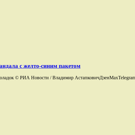
андала с желто-синим пакетом
поладок © РИА Новости / Владимир АстапковичДзенMaxTelegram 