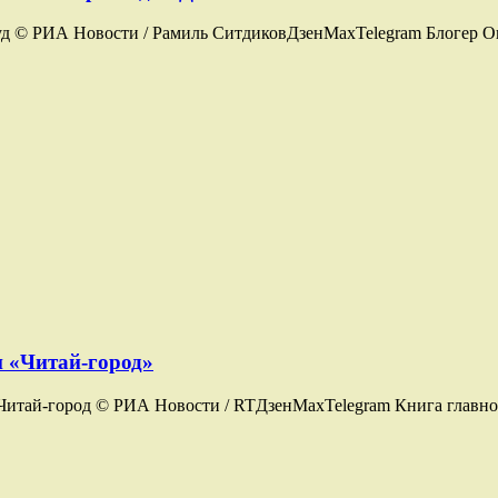
суд © РИА Новости / Рамиль СитдиковДзенMaxTelegram Блогер О
и «Читай-город»
Читай-город © РИА Новости / RTДзенMaxTelegram Книга главно