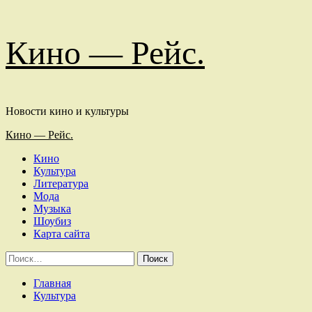
Перейти
Кино — Рейс.
к
содержимому
Новости кино и культуры
Основное
Кино — Рейс.
меню
Кино
Культура
Литература
Мода
Музыка
Шоубиз
Карта сайта
Найти:
Главная
Культура