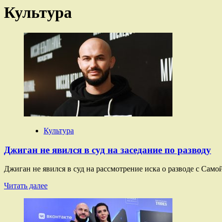
Культура
Культура
Джиган не явился в суд на заседание по разводу
Джиган не явился в суд на рассмотрение иска о разводе с Са
Прочитать
Читать далее
больше
о
Джиган
не