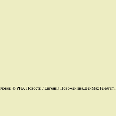
мойловой © РИА Новости / Евгения НовоженинаДзенMaxTelegram 