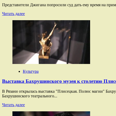
Представители Джигана попросили суд дать ему время на при
Прочитать
Читать далее
больше
о
Представители
Джигана
попросили
суд
дать
время
на
примирение
с
Самойловой
Культура
Выставка Бахрушинского музея к столетию Плис
В Рязани открылась выставка "Плисецкая. Полюс магии" Бахр
Бахрушинского театрального...
Прочитать
Читать далее
больше
о