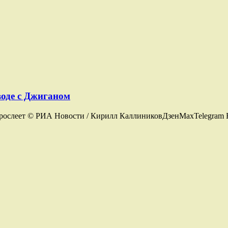
воде с Джиганом
взрослеет © РИА Новости / Кирилл КаллиниковДзенMaxTelegram Б