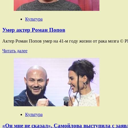
скандала
с
желто-
синим
Культура
пакетом
Умер актер Роман Попов
Актер Роман Попов умер на 41-м году жизни от рака мозга © 
Прочитать
Читать далее
больше
о
Умер
актер
Роман
Попов
Культура
«Он мне не сказал». Самойлова выступила с заяв