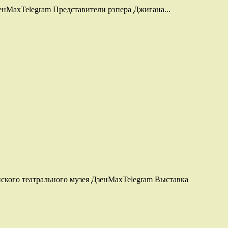
нMaxTelegram Представители рэпера Джигана...
ского театрального музея ДзенMaxTelegram Выставка