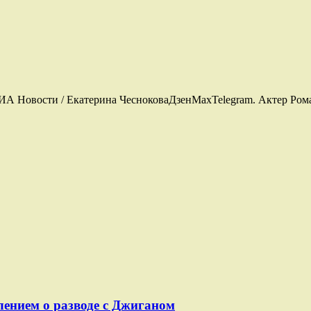
РИА Новости / Екатерина ЧесноковаДзенMaxTelegram. Актер Рома
лением о разводе с Джиганом