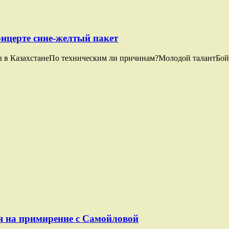
онцерте сине-желтый пакет
ты в КазахстанеПо техническим ли причинам?Молодой талантБо
я на примирение с Самойловой