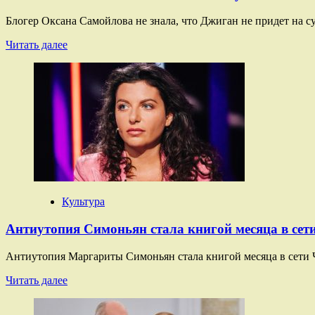
Блогер Оксана Самойлова не знала, что Джиган не придет на 
Прочитать
Читать далее
больше
о
«Он
мне
не
сказал».
Самойлова
выступила
с
заявлением
о
разводе
Культура
с
Джиганом
Антиутопия Симоньян стала книгой месяца в сет
Антиутопия Маргариты Симоньян стала книгой месяца в сети 
Прочитать
Читать далее
больше
о