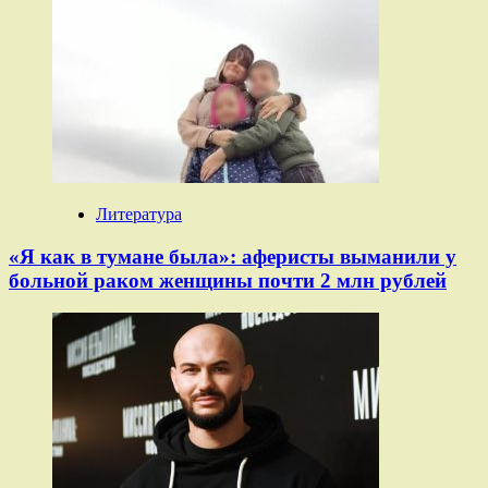
Литература
«Я как в тумане была»: аферисты выманили у
больной раком женщины почти 2 млн рублей