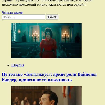
сериал "Кузнецовы ТВ" про большую семью, в которой
несколько поколений мирно уживаются под одной...
Прочитать
Читать далее
Найти:
больше
о
Ольга
Медынич:
«Очень
тяжелые
были
съемки
третьих
«Вампиров
средней
полосы»
Шоубиз
Не только «Биттлджус»: яркие роли Вайноны
Райдер, принесшие ей известность