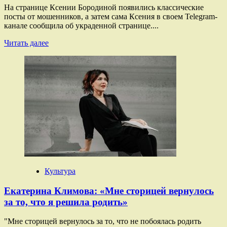
На странице Ксении Бородиной появились классические
посты от мошенников, а затем сама Ксения в своем Telegram-
канале сообщила об украденной странице....
Прочитать
Читать далее
больше
о
Страницу
Ксении
Бородиной
в
Instagram*
с
20
млн
подписчиками
взломали
Культура
Екатерина Климова: «Мне сторицей вернулось
за то, что я решила родить»
"Мне сторицей вернулось за то, что не побоялась родить