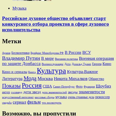
Музыка
Российское духовое общество объявляет старт
конкурсного отбора проектов в сфере духового
исполнительства
Метки
В России
ВСУ
Беспилотники
Брифинг Минобороны РФ
Армия
Владимир Путин
В мире
Военная операция
Внешняя политика
по защите Донбасса
Кино
Европа
Военнослужащие
Дети
Дональд Трамп
Культура
Культура-Важное
Кино и сериалы
Книга
Мода
Москва
Никита Михалков
Литература
Общество
Россия
Показы
Шоубиз
США
Фото
Санкт-Петербург
Франция
знаменитости
дети звезд
актер
звезды
голливуд
дети знаменитостей
музыка
режиссер
очень странные дела
искусственный интеллект
кассовые сборы
фильм
сериал
свадьба
что посмотреть
Возможно, вы пропустили