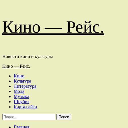
Перейти
Кино — Рейс.
к
содержимому
Новости кино и культуры
Основное
Кино — Рейс.
меню
Кино
Культура
Литература
Мода
Музыка
Шоубиз
Карта сайта
Найти:
Главная