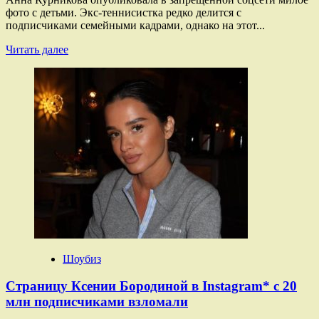
фото с детьми. Экс-теннисистка редко делится с
подписчиками семейными кадрами, однако на этот...
Прочитать
Читать далее
больше
о
Анна
Курникова
поделилась
редким
снимком
с
детьми
Шоубиз
Страницу Ксении Бородиной в Instagram* с 20
млн подписчиками взломали