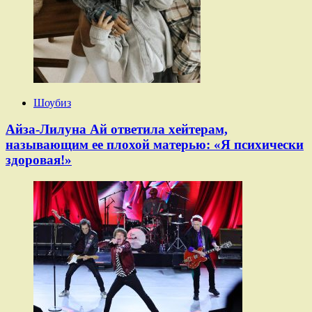
Шоубиз
Айза-Лилуна Ай ответила хейтерам,
называющим ее плохой матерью: «Я психически
здоровая!»