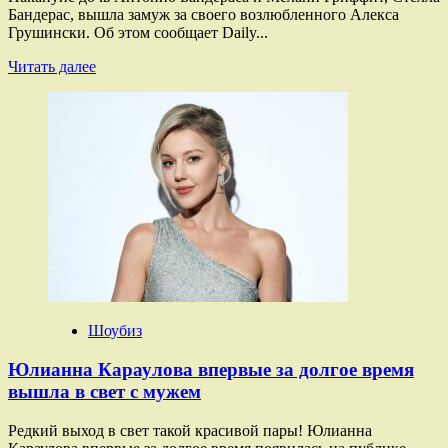
Бандерас, вышла замуж за своего возлюбленного Алекса
Грушински. Об этом сообщает Daily...
Прочитать
Читать далее
больше
о
Дочь
Антонио
Бандераса
и
Мелани
Гриффит
вышла
замуж
Шоубиз
Юлианна Караулова впервые за долгое время
вышла в свет с мужем
Редкий выход в свет такой красивой пары! Юлианна