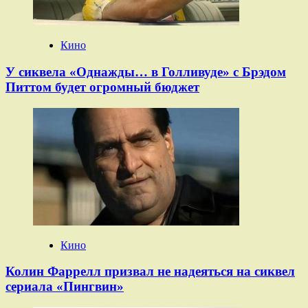
Кино
У сиквела «Однажды… в Голливуде» с Брэдом
Питтом будет огромный бюджет
Кино
Колин Фаррелл призвал не надеяться на сиквел
сериала «Пингвин»