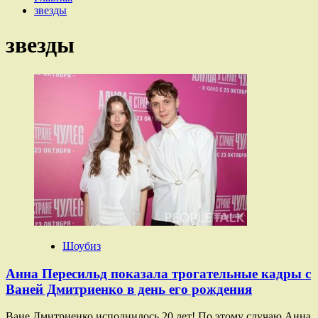
звезды
звезды
Шоубиз
Анна Пересильд показала трогательные кадры с
Ваней Дмитриенко в день его рождения
Ване Дмитриенко исполнилось 20 лет! По этому случаю Анна