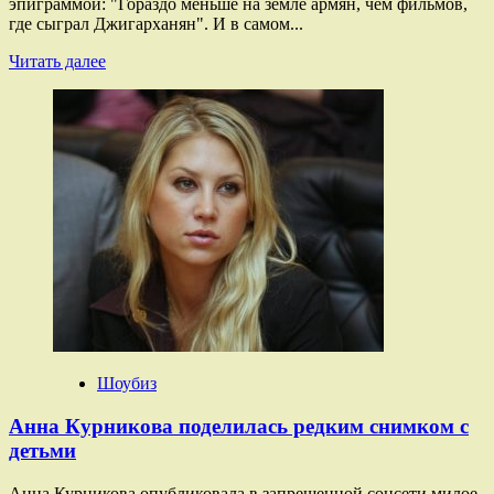
эпиграммой: "Гораздо меньше на земле армян, чем фильмов,
где сыграл Джигарханян". И в самом...
Прочитать
Читать далее
больше
о
Обаятельный
злодей,
мудрец
и
хитрец:
чем
запомнился
Армен
Джигарханян
Шоубиз
Анна Курникова поделилась редким снимком с
детьми
Анна Курникова опубликовала в запрещенной соцсети милое