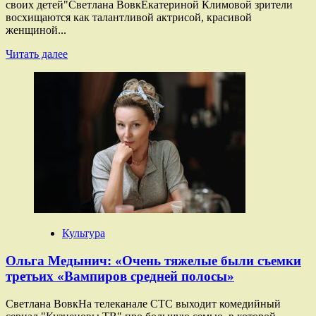
своих детей"Светлана ВовкЕкатериной Климовой зрители
восхищаются как талантливой актрисой, красивой
женщиной...
Прочитать
Читать далее
больше
о
Екатерина
Климова:
«Мне
сторицей
вернулось
за
то,
что
я
решила
родить»
Культура
Ольга Медынич: «Очень тяжелые были съемки
третьих «Вампиров средней полосы»
Светлана ВовкНа телеканале СТС выходит комедийный