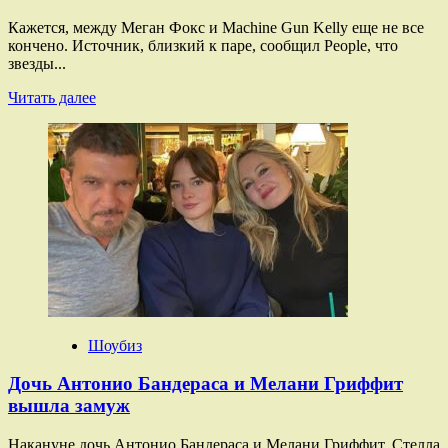
Кажется, между Меган Фокс и Machine Gun Kelly еще не все
кончено. Источник, близкий к паре, сообщил People, что
звезды...
Прочитать
Читать далее
больше
о
Меган
Фокс
и
Machine
Gun
Kelly
помирились
спустя
несколько
месяцев
после
Шоубиз
рождения
ребенка
Дочь Антонио Бандераса и Мелани Гриффит
вышла замуж
Накануне дочь Антонио Бандераса и Мелани Гриффит, Стелла