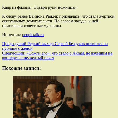
Кадр из фильма «Эдвард руки-ножницы»
К слову, ранее Вайнона Райдер призналась, что стала жертвой
сексуальных домогательств. По словам звезды, к ней
приставали известные мужчины.
Источник:
peopletalk.ru
Навигация
Предыдущий
Редкий выход: Сергей Безруков появился на
публике с женой
записи
Следующий:
«Сожги его»: что стало с Akmal, не взявшим на
концерте сине-желтый пакет
Похожие записи: