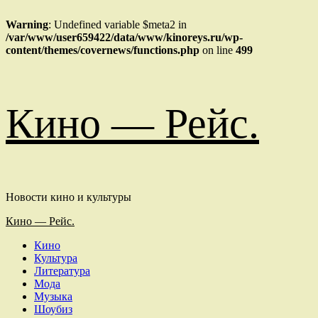
Warning
: Undefined variable $meta2 in
/var/www/user659422/data/www/kinoreys.ru/wp-
content/themes/covernews/functions.php
on line
499
Перейти
Кино — Рейс.
к
содержимому
Новости кино и культуры
Основное
Кино — Рейс.
меню
Кино
Культура
Литература
Мода
Музыка
Шоубиз