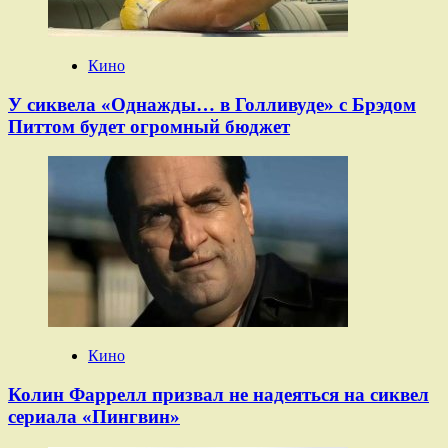
Кино
У сиквела «Однажды… в Голливуде» с Брэдом
Питтом будет огромный бюджет
Кино
Колин Фаррелл призвал не надеяться на сиквел
сериала «Пингвин»