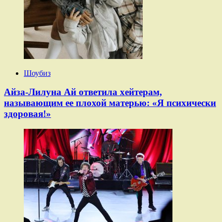
Шоубиз
Айза-Лилуна Ай ответила хейтерам,
называющим ее плохой матерью: «Я психически
здоровая!»