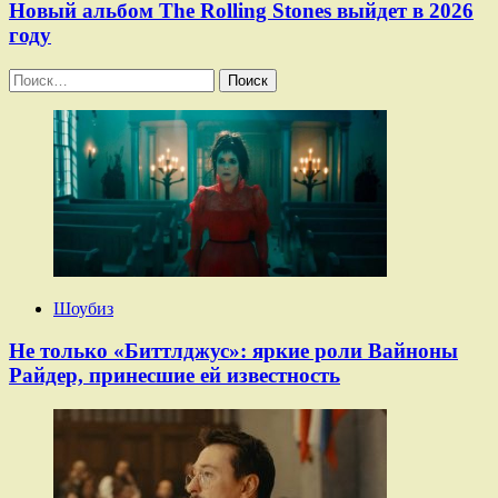
Новый альбом The Rolling Stones выйдет в 2026
году
Найти:
Шоубиз
Не только «Биттлджус»: яркие роли Вайноны
Райдер, принесшие ей известность