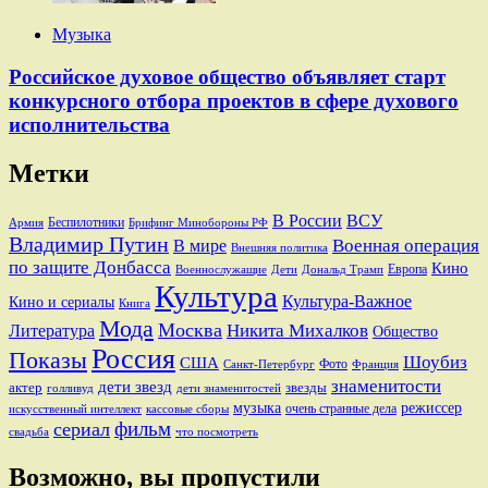
Музыка
Российское духовое общество объявляет старт
конкурсного отбора проектов в сфере духового
исполнительства
Метки
В России
ВСУ
Беспилотники
Брифинг Минобороны РФ
Армия
Владимир Путин
В мире
Военная операция
Внешняя политика
по защите Донбасса
Кино
Европа
Военнослужащие
Дети
Дональд Трамп
Культура
Культура-Важное
Кино и сериалы
Книга
Мода
Москва
Никита Михалков
Литература
Общество
Россия
Показы
Шоубиз
США
Фото
Санкт-Петербург
Франция
знаменитости
дети звезд
актер
звезды
голливуд
дети знаменитостей
музыка
режиссер
очень странные дела
искусственный интеллект
кассовые сборы
фильм
сериал
свадьба
что посмотреть
Возможно, вы пропустили