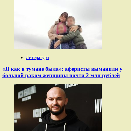
Литература
«Я как в тумане была»: аферисты выманили у
больной раком женщины почти 2 млн рублей