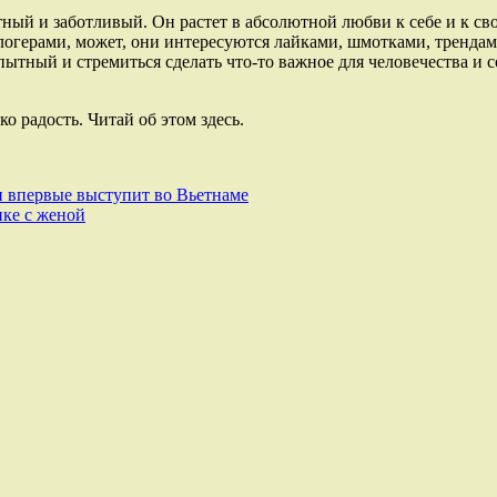
ый и заботливый. Он растет в абсолютной любви к себе и к сво
логерами, может, они интересуются лайками, шмотками, трендами
бопытный и стремиться сделать что-то важное для человечества 
о радость. Читай об этом здесь.
 впервые выступит во Вьетнаме
ике с женой