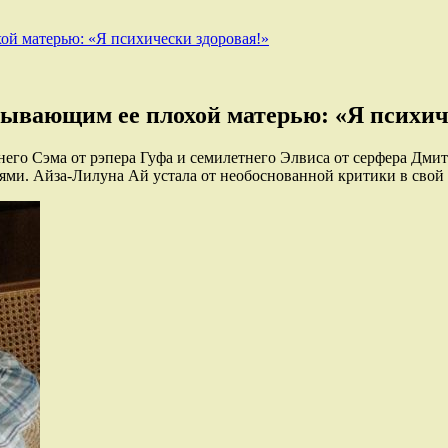
ой матерью: «Я психически здоровая!»
зывающим ее плохой матерью: «Я психич
него Сэма от рэпера Гуфа и семилетнего Элвиса от серфера Дми
ями. Айза-Лилуна Ай устала от необоснованной критики в свой 