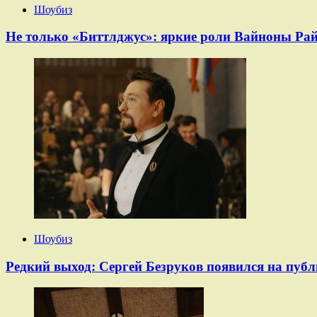
Шоубиз
Не только «Биттлджус»: яркие роли Вайноны Райд
Шоубиз
Редкий выход: Сергей Безруков появился на публ