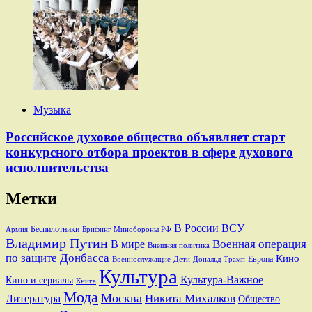
Музыка
Российское духовое общество объявляет старт
конкурсного отбора проектов в сфере духового
исполнительства
Метки
В России
ВСУ
Беспилотники
Брифинг Минобороны РФ
Армия
Владимир Путин
В мире
Военная операция
Внешняя политика
по защите Донбасса
Кино
Европа
Военнослужащие
Дети
Дональд Трамп
Культура
Культура-Важное
Кино и сериалы
Книга
Мода
Москва
Никита Михалков
Литература
Общество