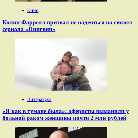
Кино
Колин Фаррелл призвал не надеяться на сиквел
сериала «Пингвин»
Литература
«Я как в тумане была»: аферисты выманили у
больной раком женщины почти 2 млн рублей