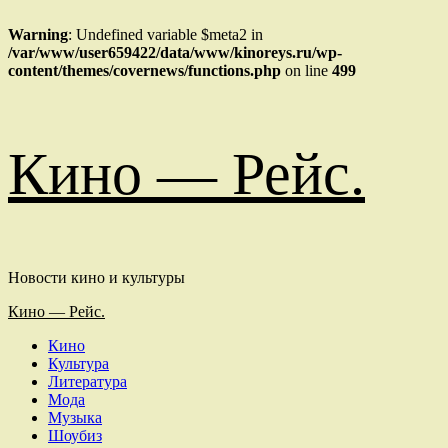
Warning
: Undefined variable $meta2 in
/var/www/user659422/data/www/kinoreys.ru/wp-
content/themes/covernews/functions.php
on line
499
Перейти
Кино — Рейс.
к
содержимому
Новости кино и культуры
Основное
Кино — Рейс.
меню
Кино
Культура
Литература
Мода
Музыка
Шоубиз