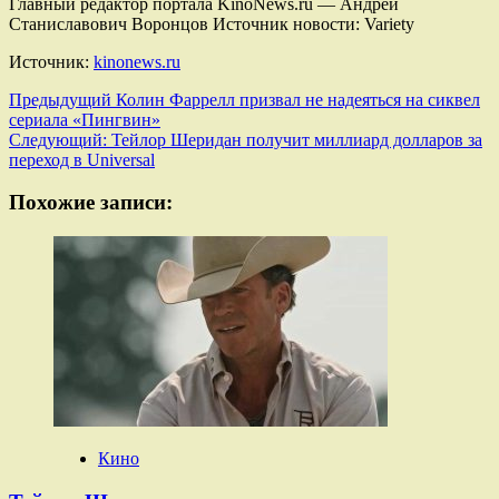
Главный редактор портала KinoNews.ru — Андрей
Станиславович Воронцов Источник новости: Variety
Источник:
kinonews.ru
Навигация
Предыдущий
Колин Фаррелл призвал не надеяться на сиквел
сериала «Пингвин»
записи
Следующий:
Тейлор Шеридан получит миллиард долларов за
переход в Universal
Похожие записи:
Кино