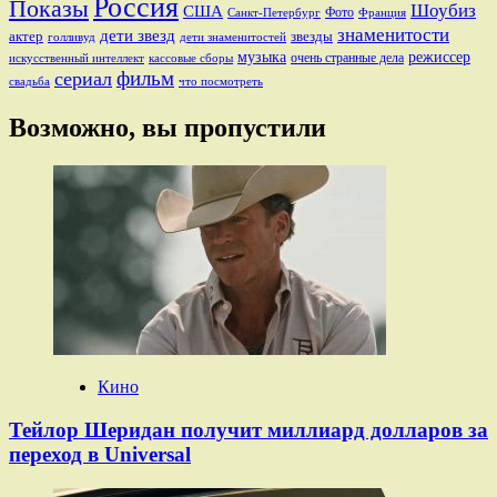
Россия
Показы
Шоубиз
США
Фото
Санкт-Петербург
Франция
знаменитости
дети звезд
актер
звезды
голливуд
дети знаменитостей
музыка
режиссер
очень странные дела
искусственный интеллект
кассовые сборы
фильм
сериал
свадьба
что посмотреть
Возможно, вы пропустили
Кино
Тейлор Шеридан получит миллиард долларов за
переход в Universal