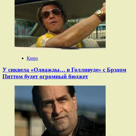
Кино
У сиквела «Однажды… в Голливуде» с Брэдом
Питтом будет огромный бюджет