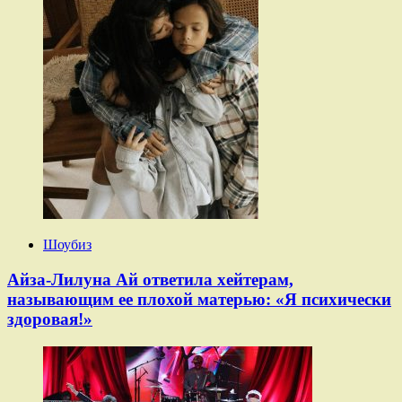
Шоубиз
Айза-Лилуна Ай ответила хейтерам,
называющим ее плохой матерью: «Я психически
здоровая!»