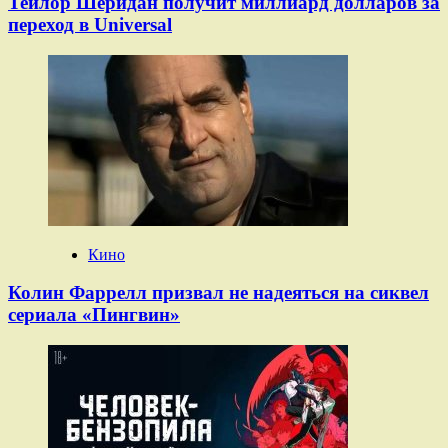
Тейлор Шеридан получит миллиард долларов за
переход в Universal
Кино
Колин Фаррелл призвал не надеяться на сиквел
сериала «Пингвин»