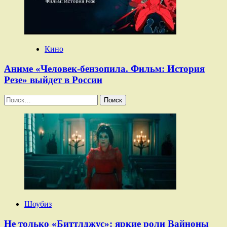
Кино
Аниме «Человек-бензопила. Фильм: История
Резе» выйдет в России
Найти:
Шоубиз
Не только «Биттлджус»: яркие роли Вайноны