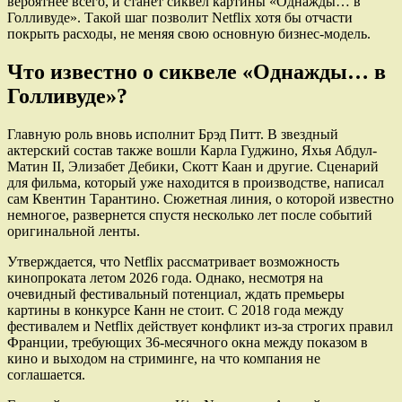
вероятнее всего, и станет сиквел картины «Однажды… в
Голливуде». Такой шаг позволит Netflix хотя бы отчасти
покрыть расходы, не меняя свою основную бизнес-модель.
Что известно о сиквеле «Однажды… в
Голливуде»?
Главную роль вновь исполнит Брэд Питт. В звездный
актерский состав также вошли Карла Гуджино, Яхья Абдул-
Матин II, Элизабет Дебики, Скотт Каан и другие. Сценарий
для фильма, который уже находится в производстве, написал
сам Квентин Тарантино. Сюжетная линия, о которой известно
немногое, развернется спустя несколько лет после событий
оригинальной ленты.
Утверждается, что Netflix рассматривает возможность
кинопроката летом 2026 года. Однако, несмотря на
очевидный фестивальный потенциал, ждать премьеры
картины в конкурсе Канн не стоит. С 2018 года между
фестивалем и Netflix действует конфликт из-за строгих правил
Франции, требующих 36-месячного окна между показом в
кино и выходом на стриминге, на что компания не
соглашается.