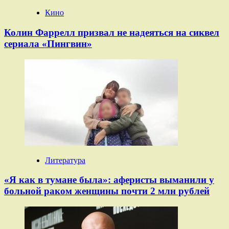
Кино
Колин Фаррелл призвал не надеяться на сиквел
сериала «Пингвин»
Литература
«Я как в тумане была»: аферисты выманили у
больной раком женщины почти 2 млн рублей