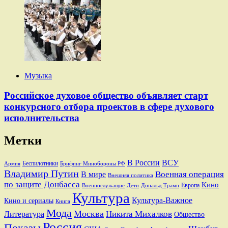
Музыка
Российское духовое общество объявляет старт
конкурсного отбора проектов в сфере духового
исполнительства
Метки
В России
ВСУ
Беспилотники
Брифинг Минобороны РФ
Армия
Владимир Путин
В мире
Военная операция
Внешняя политика
по защите Донбасса
Кино
Европа
Военнослужащие
Дети
Дональд Трамп
Культура
Культура-Важное
Кино и сериалы
Книга
Мода
Москва
Никита Михалков
Литература
Общество
Россия
Показы