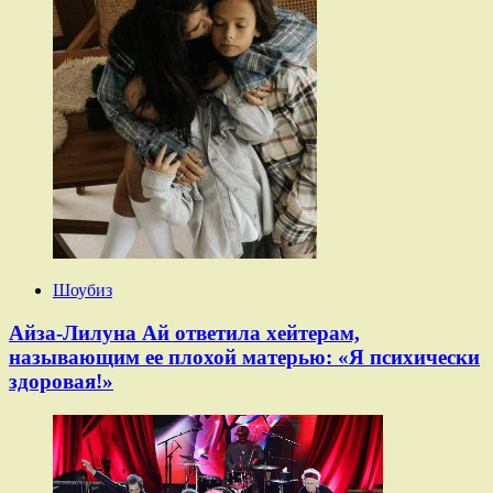
Шоубиз
Айза-Лилуна Ай ответила хейтерам,
называющим ее плохой матерью: «Я психически
здоровая!»