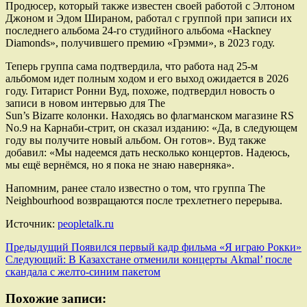
Продюсер, который также известен своей работой с Элтоном
Джоном и Эдом Шираном, работал с группой при записи их
последнего альбома 24-го студийного альбома «Hackney
Diamonds», получившего премию «Грэмми», в 2023 году.
Теперь группа сама подтвердила, что работа над 25-м
альбомом идет полным ходом и его выход ожидается в 2026
году. Гитарист Ронни Вуд, похоже, подтвердил новость о
записи в новом интервью для The
Sun’s Bizarre колонки. Находясь во флагманском магазине RS
No.9 на Карнаби-стрит, он сказал изданию: «Да, в следующем
году вы получите новый альбом. Он готов». Вуд также
добавил: «Мы надеемся дать несколько концертов. Надеюсь,
мы ещё вернёмся, но я пока не знаю наверняка».
Напомним, ранее стало известно о том, что группа The
Neighbourhood возвращаются после трехлетнего перерыва.
Источник:
peopletalk.ru
Навигация
Предыдущий
Появился первый кадр фильма «Я играю Рокки»
Следующий:
В Казахстане отменили концерты Akmal’ после
записи
скандала с желто-синим пакетом
Похожие записи: