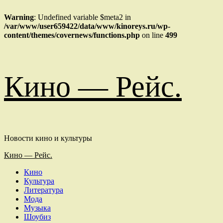
Warning
: Undefined variable $meta2 in
/var/www/user659422/data/www/kinoreys.ru/wp-
content/themes/covernews/functions.php
on line
499
Перейти
Кино — Рейс.
к
содержимому
Новости кино и культуры
Основное
Кино — Рейс.
меню
Кино
Культура
Литература
Мода
Музыка
Шоубиз