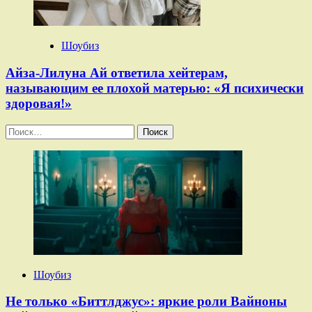
Шоубиз
Айза-Лилуна Ай ответила хейтерам,
называющим ее плохой матерью: «Я психически
здоровая!»
Найти:
Шоубиз
Не только «Биттлджус»: яркие роли Вайноны