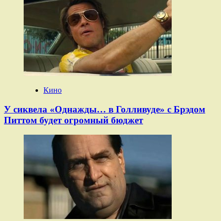
Кино
У сиквела «Однажды… в Голливуде» с Брэдом
Питтом будет огромный бюджет