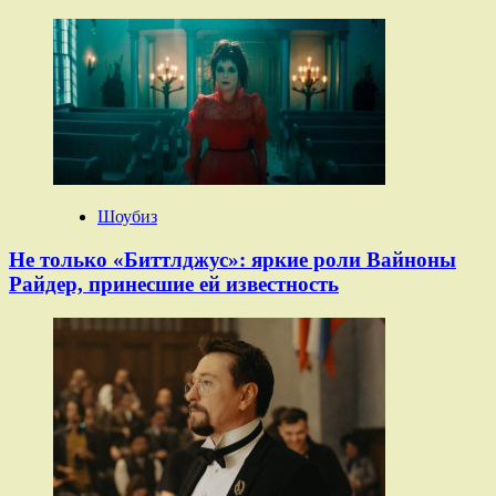
Шоубиз
Не только «Биттлджус»: яркие роли Вайноны
Райдер, принесшие ей известность