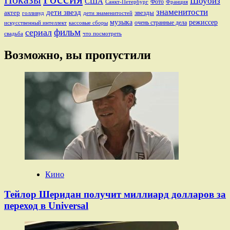
Шоубиз
США
Фото
Санкт-Петербург
Франция
знаменитости
дети звезд
актер
звезды
голливуд
дети знаменитостей
музыка
режиссер
очень странные дела
искусственный интеллект
кассовые сборы
фильм
сериал
свадьба
что посмотреть
Возможно, вы пропустили
Кино
Тейлор Шеридан получит миллиард долларов за
переход в Universal