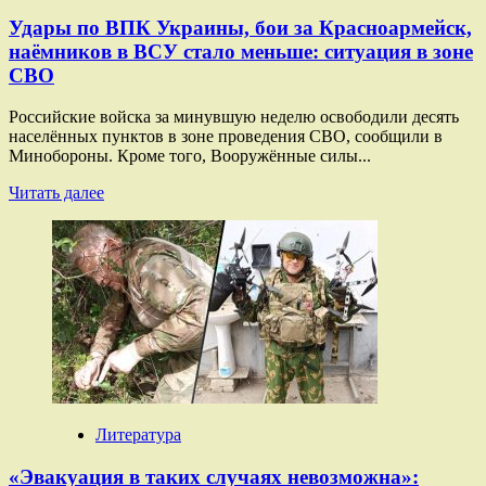
объектам
Удары по ВПК Украины, бои за Красноармейск,
ВПК
наёмников в ВСУ стало меньше: ситуация в зоне
и
СВО
энергетики
Украины
Российские войска за минувшую неделю освободили десять
населённых пунктов в зоне проведения СВО, сообщили в
Минобороны. Кроме того, Вооружённые силы...
Прочитать
Читать далее
больше
о
Удары
по
ВПК
Украины,
бои
за
Красноармейск,
наёмников
в
ВСУ
Литература
стало
меньше:
«Эвакуация в таких случаях невозможна»:
ситуация