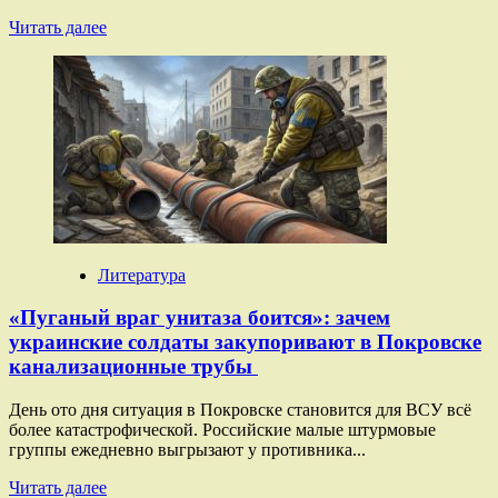
Прочитать
Читать далее
больше
о
Братство,
закалённое
в
бою:
как
воины
КНДР
освобождали
Курскую
область
Литература
и
при
«Пуганый враг унитаза боится»: зачем
чём
украинские солдаты закупоривают в Покровске
тут
канализационные трубы
SHAMAN
День ото дня ситуация в Покровске становится для ВСУ всё
более катастрофической. Российские малые штурмовые
группы ежедневно выгрызают у противника...
Прочитать
Читать далее