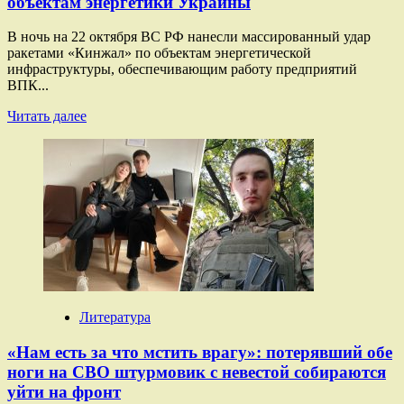
объектам энергетики Украины
В ночь на 22 октября ВС РФ нанесли массированный удар
ракетами «Кинжал» по объектам энергетической
инфраструктуры, обеспечивающим работу предприятий
ВПК...
Прочитать
Читать далее
больше
о
«Ответ
на
террористические
атаки»:
ВС
РФ
нанесли
массированный
удар
«Кинжалами»
Литература
по
объектам
«Нам есть за что мстить врагу»: потерявший обе
энергетики
ноги на СВО штурмовик с невестой собираются
Украины
уйти на фронт