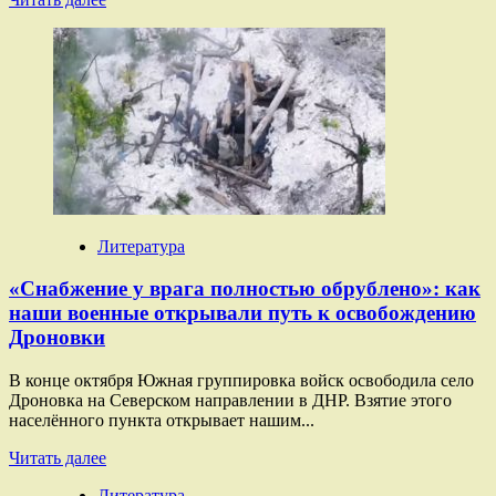
больше
о
«Пресечены
попытки
вырваться
из
кольца»:
МО
сообщило
подробности
об окружении
группировок
Литература
противника
«Снабжение у врага полностью обрублено»: как
наши военные открывали путь к освобождению
Дроновки
В конце октября Южная группировка войск освободила село
Дроновка на Северском направлении в ДНР. Взятие этого
населённого пункта открывает нашим...
Прочитать
Читать далее
больше
Литература