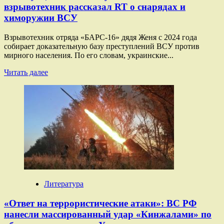
взрывотехник рассказал RT о снарядах и
в
химоружии ВСУ
зоне
СВО
Взрывотехник отряда «БАРС-16» дядя Женя с 2024 года
собирает доказательную базу преступлений ВСУ против
мирного населения. По его словам, украинские...
Прочитать
Читать далее
больше
о
«Эвакуация
в
таких
случаях
невозможна»:
взрывотехник
рассказал
RT
о
снарядах
Литература
и
химоружии
«Ответ на террористические атаки»: ВС РФ
ВСУ
нанесли массированный удар «Кинжалами» по