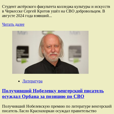
Студент актёрского факультета колледжа культуры и искусств
в Черкесске Сергей Кротов ушёл на СВО добровольцем. В
августе 2024 года взявший...
Прочитать
Читать далее
больше
о
«Нам
есть
за
что
мстить
врагу»:
потерявший
обе
ноги
на
Литература
СВО
штурмовик
Получивший Нобелевку венгерский писатель
с
осуждал Орбана за позицию по СВО
невестой
собираются
Получивший Нобелевскую премию по литературе венгерский
уйти
писатель Ласло Краснахоркаи осуждал правительство
на