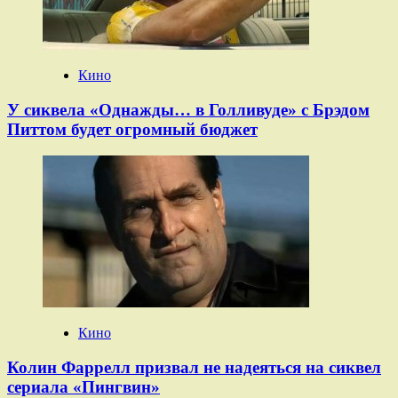
Кино
У сиквела «Однажды… в Голливуде» с Брэдом
Питтом будет огромный бюджет
Кино
Колин Фаррелл призвал не надеяться на сиквел
сериала «Пингвин»