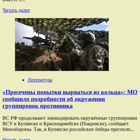
Прочитать
Читать далее
больше
о
«Продвинулись
в
глубину
обороны
противника»:
ВС
РФ
освободили
Новониколаевку,
Привольное
Литература
и
Егоровку
«Пресечены попытки вырваться из кольца»: МО
сообщило подробности об окружении
группировок противника
ВС РФ продолжают ликвидировать окружённые группировки
ВСУ в Купянске и Красноармейске (Покровске), сообщает
Минобороны. Так, в Купянске российские бойцы пресекли...
Прочитать
Читать далее