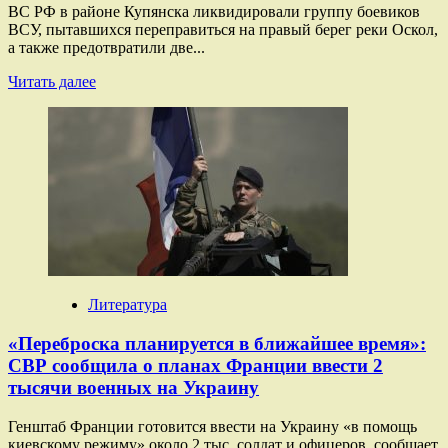
ВС РФ в районе Купянска ликвидировали группу боевиков
ВСУ, пытавшихся переправиться на правый берег реки Оскол,
а также предотвратили две...
Прочитать
Читать далее
больше
о
«Сжатие
кольца
окружения»:
ВС
РФ
предотвратили
две
попытки
прорыва
ВСУ
Литература
в
районе
«Переброска планируется в ближайшее время»:
Купянска
СВР сообщила о планах Франции ввести 2
тысячи военных на Украину
Генштаб Франции готовится ввести на Украину «в помощь
киевскому режиму» около 2 тыс. солдат и офицеров, сообщает