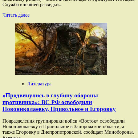
Служба внешней разведки...
Прочитать
Читать далее
больше
о
«Переброска
планируется
в
ближайшее
время»:
СВР
сообщила
о
планах
Франции
Литература
ввести
2
«Продвинулись в глубину обороны
тысячи
противника»: ВС РФ освободили
военных
Новониколаевку, Привольное и Егоровку
на
Украину
Подразделения группировки войск «Восток» освободили
Новониколаевку и Привольное в Запорожской области, а
также Егоровку в Днепропетровской, сообщает Минобороны.
Вместе с...