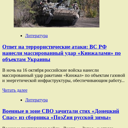
ВСУ
и
диверсии
Лондона:
что
происходит
в
Литература
зоне
СВО
Ответ на террористические атаки: ВС РФ
нанесли массированный удар «Кинжалами» по
объектам Украины
В ночь на 16 октября российские войска нанесли
массированный удар ракетами «Кинжал» по объектам газовой
и энергетической инфраструктуры, обеспечивающим работу...
Прочитать
Читать далее
больше
Литература
о
Ответ
Военные в зоне СВО зачитали стих «Донецкий
на
террористические
Спас» из сборника «ПоэZия русской зимы»
атаки:
ВС