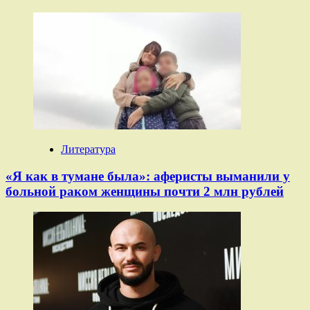
Литература
«Я как в тумане была»: аферисты выманили у
больной раком женщины почти 2 млн рублей