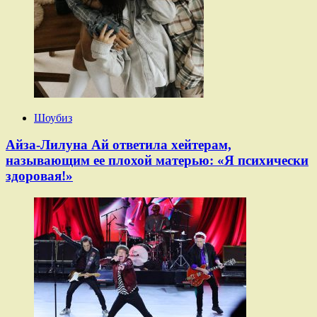
Шоубиз
Айза-Лилуна Ай ответила хейтерам,
называющим ее плохой матерью: «Я психически
здоровая!»