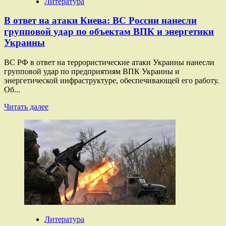
Литература
чём
заявил
В ответ на атаки Киева: ВС России нанесли
Путин
групповой удар по объектам ВПК и энергетики
на
Украины
совещании
с
военными
ВС РФ в ответ на террористические атаки Украины нанесли
групповой удар по предприятиям ВПК Украины и
энергетической инфраструктуре, обеспечивающей его работу.
Об...
Прочитать
Читать далее
больше
о
В
ответ
на
атаки
Киева:
ВС
России
нанесли
групповой
удар
Литература
по