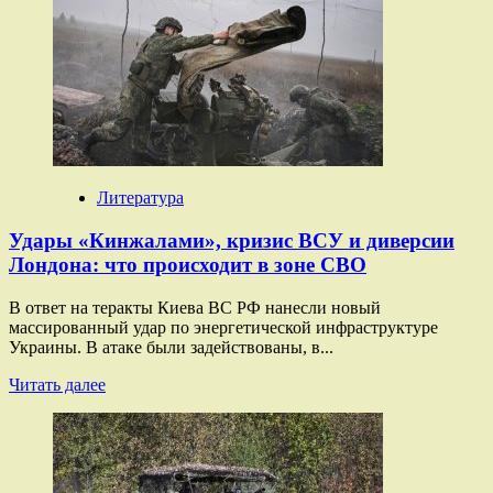
«Обернётся
очередной
катастрофой»:
как
в
России
оценивают
возможное
«наступление»
ВСУ
Литература
Удары «Кинжалами», кризис ВСУ и диверсии
Лондона: что происходит в зоне СВО
В ответ на теракты Киева ВС РФ нанесли новый
массированный удар по энергетической инфраструктуре
Украины. В атаке были задействованы, в...
Прочитать
Читать далее
больше
о
Удары
«Кинжалами»,
кризис