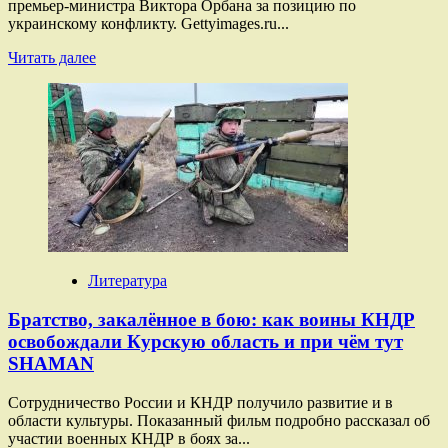
премьер-министра Виктора Орбана за позицию по
фронт
украинскому конфликту. Gettyimages.ru...
Прочитать
Читать далее
больше
о
Получивший
Нобелевку
венгерский
писатель
осуждал
Орбана
за
позицию
по
СВО
Литература
Братство, закалённое в бою: как воины КНДР
освобождали Курскую область и при чём тут
SHAMAN
Сотрудничество России и КНДР получило развитие и в
области культуры. Показанный фильм подробно рассказал об
участии военных КНДР в боях за...