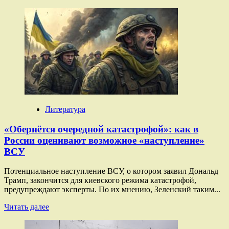
больше
о
«Пуганый
враг
унитаза
боится»:
зачем
украинские
солдаты
закупоривают
в
Покровске
Литература
канализационные
трубы
«Обернётся очередной катастрофой»: как в
России оценивают возможное «наступление»
ВСУ
Потенциальное наступление ВСУ, о котором заявил Дональд
Трамп, закончится для киевского режима катастрофой,
предупреждают эксперты. По их мнению, Зеленский таким...
Прочитать
Читать далее
больше
о