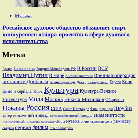
Музыка
Российское духовое общество объявляет старт
конкурсного отбора проектов в сфере духового
исполнительства
Метки
В России
ВСУ
Беспилотники
Брифинг Минобороны РФ
Армия
Владимир Путин
В мире
Военная операция
Внешняя политика
по защите Донбасса
Кино
Европа
Военнослужащие
Дети
Дональд Трамп
Культура
Культура-Важное
Кино и сериалы
Книга
Мода
Москва
Никита Михалков
Литература
Общество
Россия
Показы
Шоубиз
США
Фото
Санкт-Петербург
Франция
знаменитости
дети звезд
актер
звезды
голливуд
дети знаменитостей
музыка
режиссер
очень странные дела
искусственный интеллект
кассовые сборы
фильм
сериал
свадьба
что посмотреть