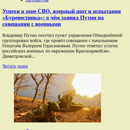
о
«Снабжение
Успехи в зоне СВО, ядерный щит и испытания
у
врага
«Буревестника»: о чём заявил Путин на
полностью
совещании с военными
обрублено»:
как
Владимир Путин посетил пункт управления Объединённой
наши
группировки войск, где провёл совещание с начальником
военные
Генштаба Валерием Герасимовым. Путин отметил успехи
открывали
российских военных по окружению Красноармейско-
путь
Димитровской...
к
освобождению
Прочитать
Читать далее
Дроновки
больше
о
Успехи
в
зоне
СВО,
ядерный
щит
и
испытания
«Буревестника»:
о