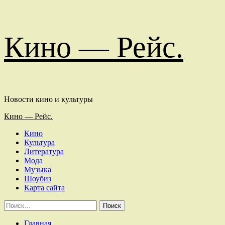
Перейти
Кино — Рейс.
к
содержимому
Новости кино и культуры
Основное
Кино — Рейс.
меню
Кино
Культура
Литература
Мода
Музыка
Шоубиз
Карта сайта
Найти:
Главная