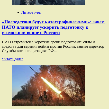
ночь
над
Россией
Литература
сбито
33
«Последствия будут катастрофическими»: зачем
украинских
НАТО планирует ускорить подготовку к
БПЛА
возможной войне с Россией
НАТО стремится в короткие сроки подготовить силы и
средства для ведения войны против России, заявил директор
Службы внешней разведки РФ...
Прочитать
Читать далее
больше
о
«Последствия
будут
катастрофическими»:
зачем
НАТО
планирует
ускорить
подготовку
к