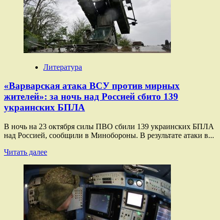
на
атаки
Киева:
ВС
России
нанесли
групповой
удар
Литература
по
объектам
«Варварская атака ВСУ против мирных
ВПК
жителей»: за ночь над Россией сбито 139
и
украинских БПЛА
энергетики
Украины
В ночь на 23 октября силы ПВО сбили 139 украинских БПЛА
над Россией, сообщили в Минобороны. В результате атаки в...
Прочитать
Читать далее
больше
о
«Варварская
атака
ВСУ
против
мирных