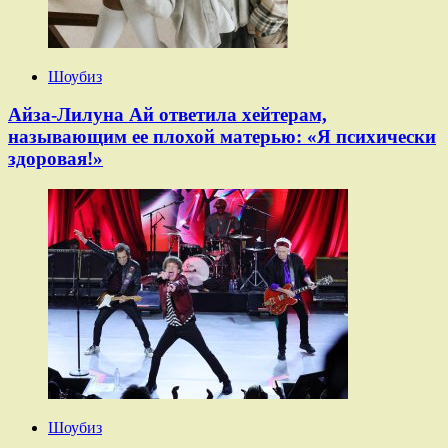
Шоубиз
Айза-Лилуна Ай ответила хейтерам,
называющим ее плохой матерью: «Я психически
здоровая!»
Шоубиз