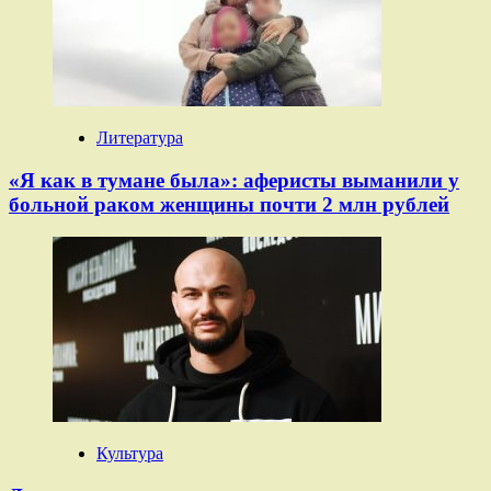
Литература
«Я как в тумане была»: аферисты выманили у
больной раком женщины почти 2 млн рублей
Культура