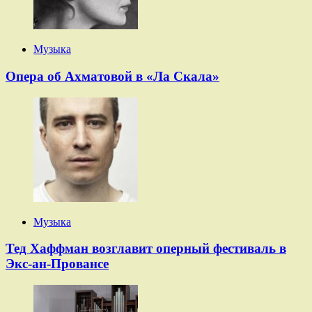
Музыка
Опера об Ахматовой в «Ла Скала»
Музыка
Тед Хаффман возглавит оперный фестиваль в
Экс-ан-Провансе