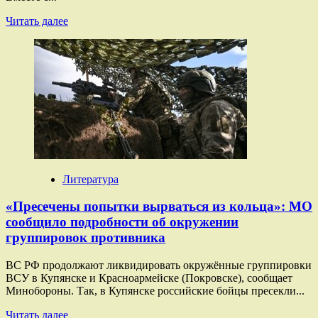
Прочитать
Читать далее
больше
о
«Продвинулись
в
глубину
обороны
противника»:
ВС
РФ
освободили
Новониколаевку,
Привольное
Литература
и
Егоровку
«Пресечены попытки вырваться из кольца»: МО
сообщило подробности об окружении
группировок противника
ВС РФ продолжают ликвидировать окружённые группировки
ВСУ в Купянске и Красноармейске (Покровске), сообщает
Минобороны. Так, в Купянске российские бойцы пресекли...
Прочитать
Читать далее