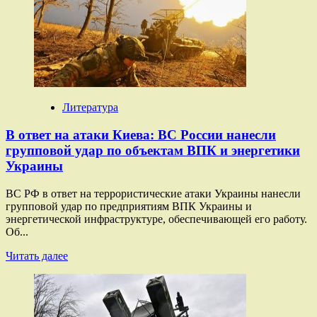
врага
полностью
обрублено»:
как
наши
военные
открывали
путь
Литература
к
освобождению
В ответ на атаки Киева: ВС России нанесли
Дроновки
групповой удар по объектам ВПК и энергетики
Украины
ВС РФ в ответ на террористические атаки Украины нанесли
групповой удар по предприятиям ВПК Украины и
энергетической инфраструктуре, обеспечивающей его работу.
Об...
Прочитать
Читать далее
больше
о
В
ответ