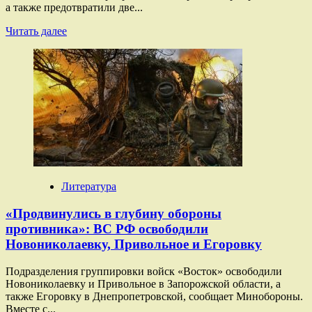
а также предотвратили две...
Прочитать
Читать далее
больше
о
«Сжатие
кольца
окружения»:
ВС
РФ
предотвратили
две
попытки
прорыва
ВСУ
Литература
в
районе
«Продвинулись в глубину обороны
Купянска
противника»: ВС РФ освободили
Новониколаевку, Привольное и Егоровку
Подразделения группировки войск «Восток» освободили
Новониколаевку и Привольное в Запорожской области, а
также Егоровку в Днепропетровской, сообщает Минобороны.
Вместе с...