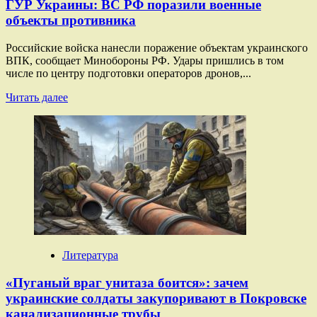
ГУР Украины: ВС РФ поразили военные
объекты противника
Российские войска нанесли поражение объектам украинского
ВПК, сообщает Минобороны РФ. Удары пришлись в том
числе по центру подготовки операторов дронов,...
Прочитать
Читать далее
больше
о
Удары
по
центру
подготовки
операторов
дронов
ГУР
Украины:
ВС
РФ
Литература
поразили
военные
«Пуганый враг унитаза боится»: зачем
объекты
украинские солдаты закупоривают в Покровске
противника
канализационные трубы