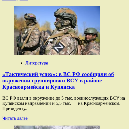
больше
о
«Пресечены
попытки
вырваться
из
кольца»:
МО
сообщило
подробности
об окружении
группировок
Литература
противника
«Тактический успех»: в ВС РФ сообщили об
окружении группировки ВСУ в районе
Красноармейска и Купянска
ВС РФ взяли в окружение до 5 тыс. военнослужащих ВСУ на
Купянском направлении и 5,5 тыс. — на Красноармейском.
Президенту...
Прочитать
Читать далее
больше
о