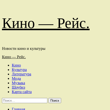
Перейти
Кино — Рейс.
к
содержимому
Новости кино и культуры
Основное
Кино — Рейс.
меню
Кино
Культура
Литература
Мода
Музыка
Шоубиз
Карта сайта
Найти:
Главная