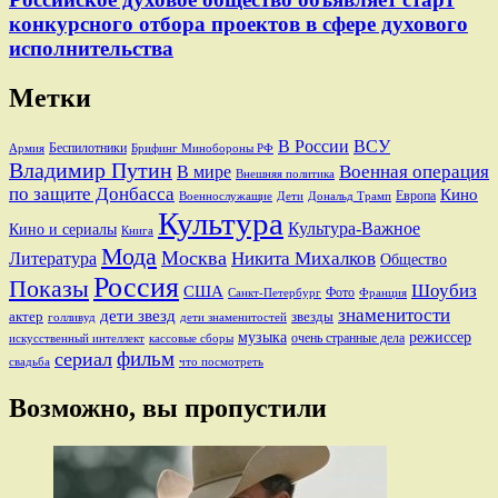
конкурсного отбора проектов в сфере духового
исполнительства
Метки
В России
ВСУ
Беспилотники
Брифинг Минобороны РФ
Армия
Владимир Путин
В мире
Военная операция
Внешняя политика
по защите Донбасса
Кино
Европа
Военнослужащие
Дети
Дональд Трамп
Культура
Культура-Важное
Кино и сериалы
Книга
Мода
Москва
Никита Михалков
Литература
Общество
Россия
Показы
Шоубиз
США
Фото
Санкт-Петербург
Франция
знаменитости
дети звезд
актер
звезды
голливуд
дети знаменитостей
музыка
режиссер
очень странные дела
искусственный интеллект
кассовые сборы
фильм
сериал
свадьба
что посмотреть
Возможно, вы пропустили