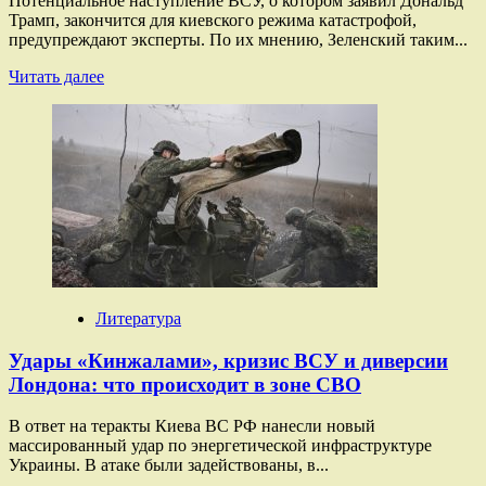
Потенциальное наступление ВСУ, о котором заявил Дональд
Трамп, закончится для киевского режима катастрофой,
предупреждают эксперты. По их мнению, Зеленский таким...
Прочитать
Читать далее
больше
о
«Обернётся
очередной
катастрофой»:
как
в
России
оценивают
возможное
«наступление»
ВСУ
Литература
Удары «Кинжалами», кризис ВСУ и диверсии
Лондона: что происходит в зоне СВО
В ответ на теракты Киева ВС РФ нанесли новый
массированный удар по энергетической инфраструктуре
Украины. В атаке были задействованы, в...