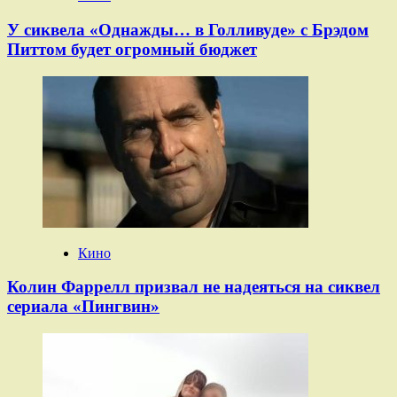
У сиквела «Однажды… в Голливуде» с Брэдом
Питтом будет огромный бюджет
Кино
Колин Фаррелл призвал не надеяться на сиквел
сериала «Пингвин»