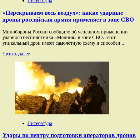
Литература
по
объектам
«Перекрываем весь воздух»: какие ударные
энергетики
дроны российская армия применяет в зоне СВО
Украины
Минобороны России сообщило об успешном применении
ударного беспилотника «Молния» в зоне СВО. Этот
уникальный дрон имеет самолётную схему и способен...
Прочитать
Читать далее
больше
о
«Перекрываем
весь
воздух»:
какие
ударные
дроны
российская
армия
применяет
в
Литература
зоне
СВО
Удары по центру подготовки операторов дронов