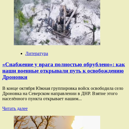
«Тактический
успех»:
в
ВС
РФ
сообщили
об
окружении
группировки
ВСУ
Литература
в
районе
«Снабжение у врага полностью обрублено»: как
Красноармейска
наши военные открывали путь к освобождению
и
Дроновки
Купянска
В конце октября Южная группировка войск освободила село
Дроновка на Северском направлении в ДНР. Взятие этого
населённого пункта открывает нашим...
Прочитать
Читать далее
больше
о
«Снабжение
у