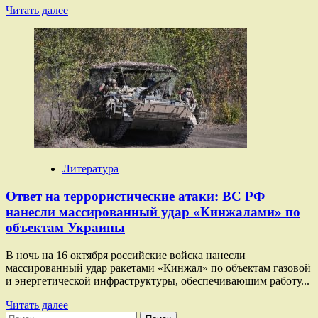
Прочитать
Читать далее
больше
о
Удары
«Кинжалами»,
кризис
ВСУ
и
диверсии
Лондона:
что
происходит
в
Литература
зоне
СВО
Ответ на террористические атаки: ВС РФ
нанесли массированный удар «Кинжалами» по
объектам Украины
В ночь на 16 октября российские войска нанесли
массированный удар ракетами «Кинжал» по объектам газовой
и энергетической инфраструктуры, обеспечивающим работу...
Прочитать
Читать далее
Найти:
больше