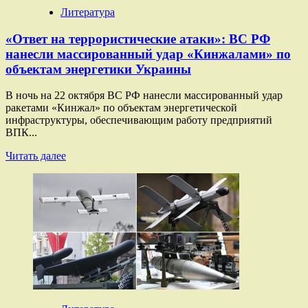
возможной
Литература
войне
с
«Ответ на террористические атаки»: ВС РФ
Россией
нанесли массированный удар «Кинжалами» по
объектам энергетики Украины
В ночь на 22 октября ВС РФ нанесли массированный удар
ракетами «Кинжал» по объектам энергетической
инфраструктуры, обеспечивающим работу предприятий
ВПК...
Прочитать
Читать далее
больше
о
«Ответ
на
террористические
атаки»:
ВС
РФ
нанесли
массированный
удар
«Кинжалами»