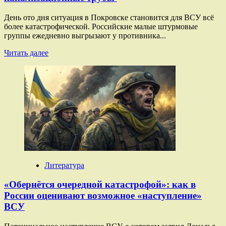
День ото дня ситуация в Покровске становится для ВСУ всё
более катастрофической. Российские малые штурмовые
группы ежедневно выгрызают у противника...
Прочитать
Читать далее
больше
о
«Пуганый
враг
унитаза
боится»:
зачем
украинские
солдаты
закупоривают
в
Покровске
Литература
канализационные
трубы
«Обернётся очередной катастрофой»: как в
России оценивают возможное «наступление»
ВСУ