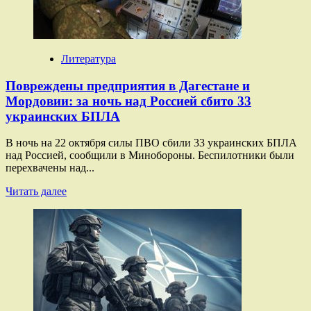
жителей»:
за
ночь
над
Россией
Литература
сбито
139
Повреждены предприятия в Дагестане и
украинских
Мордовии: за ночь над Россией сбито 33
БПЛА
украинских БПЛА
В ночь на 22 октября силы ПВО сбили 33 украинских БПЛА
над Россией, сообщили в Минобороны. Беспилотники были
перехвачены над...
Прочитать
Читать далее
больше
о
Повреждены
предприятия
в
Дагестане
и
Мордовии:
за