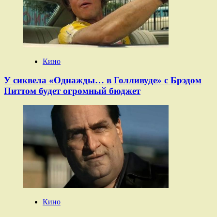
Кино
У сиквела «Однажды… в Голливуде» с Брэдом
Питтом будет огромный бюджет
Кино