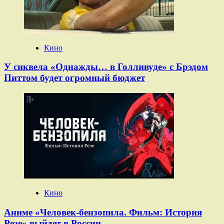
Кино
У сиквела «Однажды… в Голливуде» с Брэдом
Питтом будет огромный бюджет
Кино
Аниме «Человек-бензопила. Фильм: История
Резе» выйдет в России