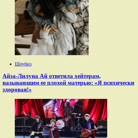
Шоубиз
Айза-Лилуна Ай ответила хейтерам,
называющим ее плохой матерью: «Я психически
здоровая!»