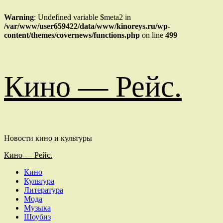
Warning
: Undefined variable $meta2 in
/var/www/user659422/data/www/kinoreys.ru/wp-
content/themes/covernews/functions.php
on line
499
Перейти
Кино — Рейс.
к
содержимому
Новости кино и культуры
Основное
Кино — Рейс.
меню
Кино
Культура
Литература
Мода
Музыка
Шоубиз