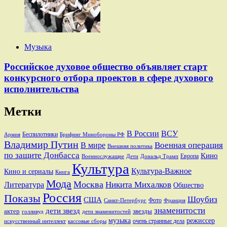
Музыка
Российское духовое общество объявляет старт
конкурсного отбора проектов в сфере духового
исполнительства
Метки
В России
ВСУ
Беспилотники
Брифинг Минобороны РФ
Армия
Владимир Путин
В мире
Военная операция
Внешняя политика
по защите Донбасса
Кино
Европа
Военнослужащие
Дети
Дональд Трамп
Культура
Культура-Важное
Кино и сериалы
Книга
Мода
Москва
Никита Михалков
Литература
Общество
Россия
Показы
Шоубиз
США
Фото
Санкт-Петербург
Франция
знаменитости
дети звезд
актер
звезды
голливуд
дети знаменитостей
музыка
режиссер
очень странные дела
искусственный интеллект
кассовые сборы