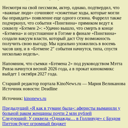
Несмотря на свой пессмизм, актер, однако, подтвердил, что
«важные люди» сочиняют «сюжетные ходы, которые могли
бы оправдать» появление еще одного сезона. Фаррелл также
подчеркнул, что события «Пингвина» прямиком ведут к
сиквелу «Бэтмен 2»: «Удачно вышло, что смерть в конце
«Бэтмена» и опустошение в Готэме в финале «Пингвина»
создали вакуум власти, который даст Озу возможность
получить свою выгоду. Мы идеально уложились в восемь
часов шоу, и в «Бэтмене 2″ события начнутся, типа, спустя
несколько недель».
Напомним, что съемки «Бэтмена 2» под руководством Мэтта
Ривза начнутся весной 2026 года, а в прокат кинокомикс
выйдет 1 октября 2027 года.
Старший редактор портала KinoNews.ru — Мария Великанова
Источник новости: Deadline
Источник:
kinonews.ru
Навигация
Предыдущий
«Я как в тумане была»: аферисты выманили у
больной раком женщины почти 2 млн рублей
записи
Следующий:
У сиквела «Однажды… в Голливуде» с Брэдом
Питтом будет огромный бюджет