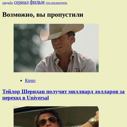
фильм
сериал
свадьба
что посмотреть
Возможно, вы пропустили
Кино
Тейлор Шеридан получит миллиард долларов за
переход в Universal