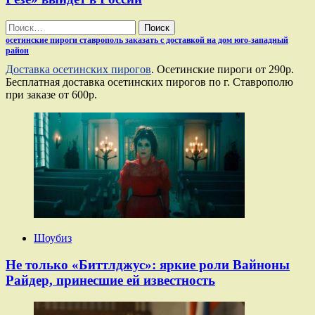
Найти:
осетинские пироги ставрополь заказать с доставкой на дом юго-западный
район
Доставка осетинских пирогов
. Осетинские пироги от 290р.
Бесплатная доставка осетинских пирогов по г. Ставрополю
при заказе от 600р.
Шоубиз
Не только «Биттлджус»: яркие роли Вайноны
Райдер, принесшие ей известность