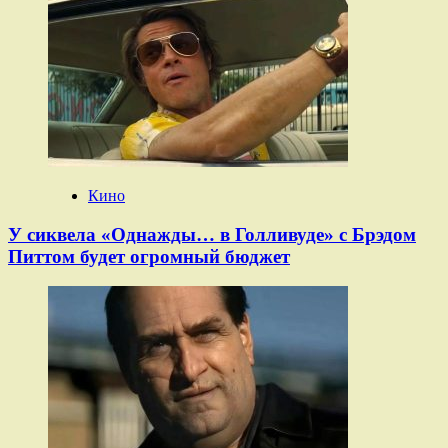
Кино
У сиквела «Однажды… в Голливуде» с Брэдом
Питтом будет огромный бюджет