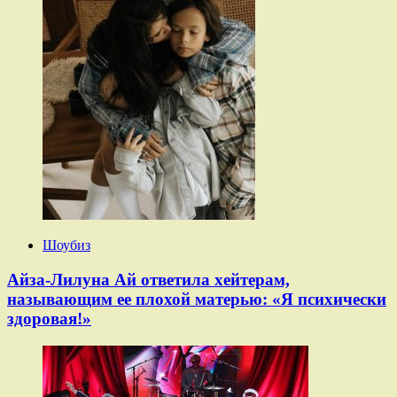
Шоубиз
Айза-Лилуна Ай ответила хейтерам,
называющим ее плохой матерью: «Я психически
здоровая!»