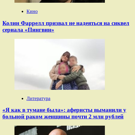
Кино
Колин Фаррелл призвал не надеяться на сиквел
сериала «Пингвин»
Литература
«Я как в тумане была»: аферисты выманили у
больной раком женщины почти 2 млн рублей