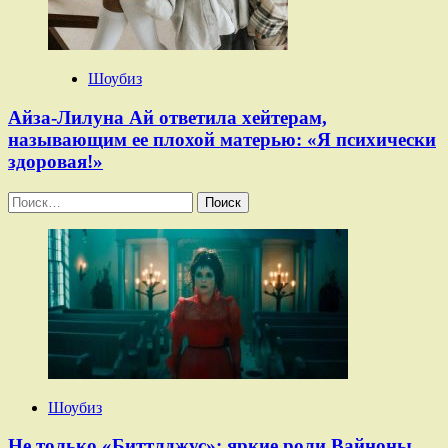
Шоубиз
Айза-Лилуна Ай ответила хейтерам,
называющим ее плохой матерью: «Я психически
здоровая!»
Найти:
Шоубиз
Не только «Биттлджус»: яркие роли Вайноны