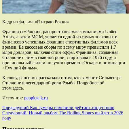
Кадр из фильма «Я играю Рокки»
Франшиза «Рокки», распространяемая компаниями United
Artists, а затем MGM, является одной из самых знаковых и
финансово успешных франшиз спортивных фильмов всех
времен. Ее кассовые сборы по всему миру превысили 1,7
млрд долларов, включая спин-оффы. Франшиза, созданная
Сталлоне с ним в главной роли, стартовала в 1976 году, а
оригинальный фильм получил премию «Оскар» в номинации
«Лучший фильм».
К слову, ранее мы рассказали о том, кто заменит Сильвестра
Сталлоне в легендарной роли Рэмбо. Подробнее об
этом здесь.
Источник:
peopletalk.ru
Навигация
Предыдущий
Как зумеры изменили дейтинг-индустрию
Следующий:
Новый альбом The Rolling Stones выйдет в 2026
записи
году