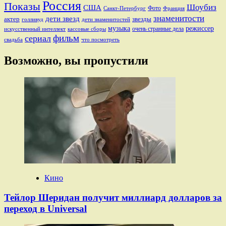
Россия
Показы
Шоубиз
США
Фото
Санкт-Петербург
Франция
знаменитости
дети звезд
актер
звезды
голливуд
дети знаменитостей
музыка
режиссер
очень странные дела
искусственный интеллект
кассовые сборы
фильм
сериал
свадьба
что посмотреть
Возможно, вы пропустили
Кино
Тейлор Шеридан получит миллиард долларов за
переход в Universal