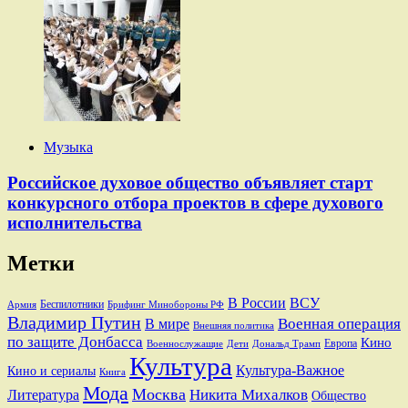
Музыка
Российское духовое общество объявляет старт
конкурсного отбора проектов в сфере духового
исполнительства
Метки
В России
ВСУ
Беспилотники
Брифинг Минобороны РФ
Армия
Владимир Путин
В мире
Военная операция
Внешняя политика
по защите Донбасса
Кино
Европа
Военнослужащие
Дети
Дональд Трамп
Культура
Культура-Важное
Кино и сериалы
Книга
Мода
Москва
Никита Михалков
Литература
Общество