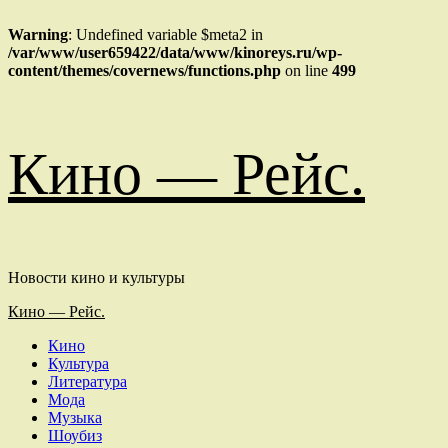
Warning
: Undefined variable $meta2 in
/var/www/user659422/data/www/kinoreys.ru/wp-
content/themes/covernews/functions.php
on line
499
Перейти
Кино — Рейс.
к
содержимому
Новости кино и культуры
Основное
Кино — Рейс.
меню
Кино
Культура
Литература
Мода
Музыка
Шоубиз