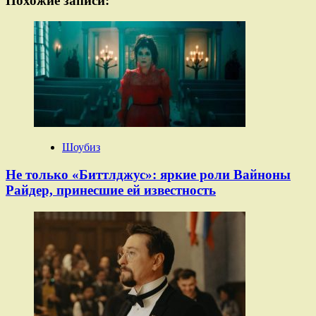
Похожие записи:
Шоубиз
Не только «Биттлджус»: яркие роли Вайноны
Райдер, принесшие ей известность