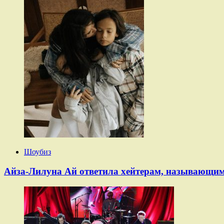
Шоубиз
Айза-Лилуна Ай ответила хейтерам, называющим 