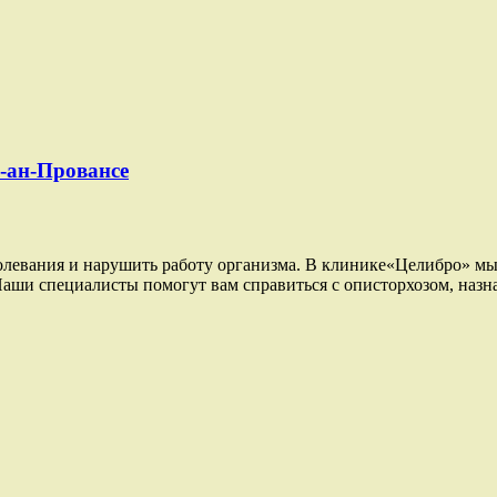
-ан-Провансе
болевания и нарушить работу организма. В клинике«Целибро» 
 Наши специалисты помогут вам справиться с описторхозом, наз