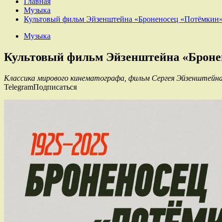
Главная
Музыка
Культовый фильм Эйзенштейна «Броненосец «Потёмкин» 
Музыка
Культовый фильм Эйзенштейна «Бронен
Классика мирового кинематографа, фильм Сергея Эйзенштейна
TelegramПодписаться