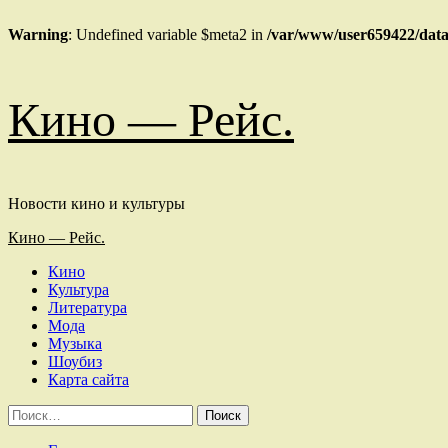
Warning
: Undefined variable $meta2 in
/var/www/user659422/data
Перейти
Кино — Рейс.
к
содержимому
Новости кино и культуры
Основное
Кино — Рейс.
меню
Кино
Культура
Литература
Мода
Музыка
Шоубиз
Карта сайта
Найти: