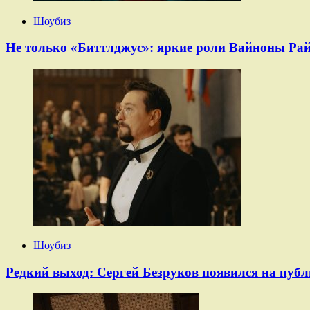
Шоубиз
Не только «Биттлджус»: яркие роли Вайноны Райд
Шоубиз
Редкий выход: Сергей Безруков появился на публ