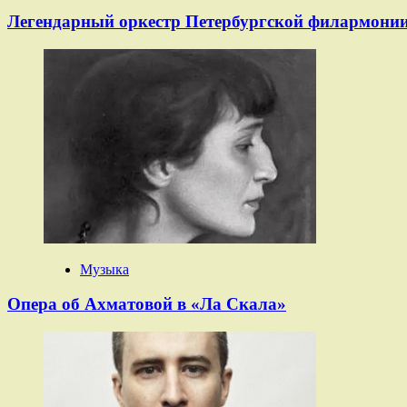
Легендарный оркестр Петербургской филармонии
Музыка
Опера об Ахматовой в «Ла Скала»