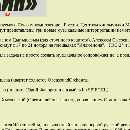
лизуемого Союзом композиторов России, Центром киномузыки М
ут представлены три новые музыкальные интерпретации немого
оманом Цыпышевым (для струнного квартета), Алексеем Сысоевы
ойдут с 17 по 21 ноября на площадках "Иллюзиона", "ГЭС-2" и К
ла задача не просто создать музыкальное сопровождение, а пре
ева (квартет солистов OpensoundOrchestra).
оева (пианист Юрий Фаворин и ансамбль Im SPIEGEL).
 Хмелевской (OpensoundOrchestra под управлением Станислава Ма
ргея Эйзенштейна, посвященный эпизоду первой русской револ
да в Большом театре. В широкий прокат картина вышла в 1926-м 