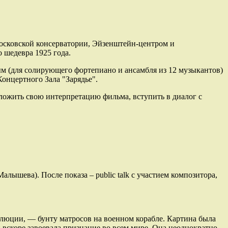
осковской консерватории, Эйзенштейн-центром и
 шедевра 1925 года.
м (для солирующего фортепиано и ансамбля из 12 музыкантов)
онцертного Зала "Зарядье".
дложить свою интерпретацию фильма, вступить в диалог с
лышева). После показа – public talk с участием композитора,
юции, — бунту матросов на военном корабле. Картина была
и вскоре завоевала признание во всем мире. Она неоднократно