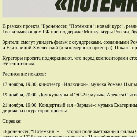
В рамках проекта "Броненосец "Потёмкин": новый курс", реа
Госфильмофондом РФ при поддержке Минкультуры России, буд
Зрители смогут увидеть фильм с саундтреками, созданными Р
и Екатериной Хмелевской (для камерного оркестра). Показы пр
Кураторы проекта подчеркивают, что перед композиторами стоя
Эйзенштейном.
Расписание показов:
17 ноября, 19:30, кинотеатр «Иллюзион»: музыка Романа Цыпыш
19 ноября, 20:00, Дом культуры «ГЭС-2»: музыка Алексея Сыс
21 ноября, 19:00, Концертный зал «Зарядье»: музыка Екатерины
дирижера и кураторов проекта.
Справка:
«Броненосец “Потёмкин”» — второй полнометражный фильм Се
создана в 1925 году и впервые показана 21 декабря того же го