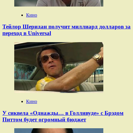
Кино
Тейлор Шеридан получит миллиард долларов за
переход в Universal
Кино
У сиквела «Однажды… в Голливуде» с Брэдом
Питтом будет огромный бюджет