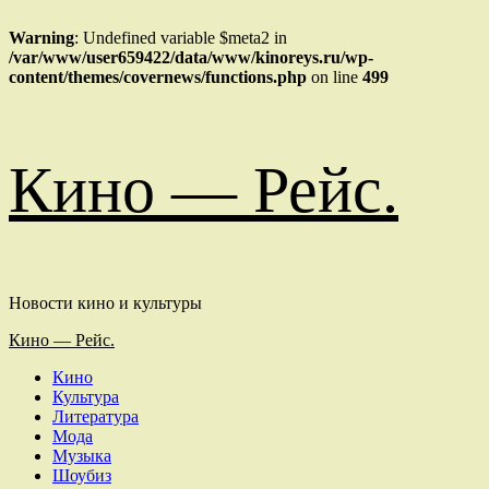
Warning
: Undefined variable $meta2 in
/var/www/user659422/data/www/kinoreys.ru/wp-
content/themes/covernews/functions.php
on line
499
Перейти
Кино — Рейс.
к
содержимому
Новости кино и культуры
Основное
Кино — Рейс.
меню
Кино
Культура
Литература
Мода
Музыка
Шоубиз