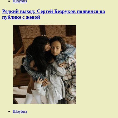
Шоубиз
Редкий выход: Сергей Безруков появился на
публике с женой
Шоубиз