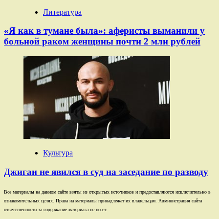
Литература
«Я как в тумане была»: аферисты выманили у
больной раком женщины почти 2 млн рублей
Культура
Джиган не явился в суд на заседание по разводу
Все материалы на данном сайте взяты из открытых источников и предоставляются исключительно в
ознакомительных целях. Права на материалы принадлежат их владельцам. Администрация сайта
ответственности за содержание материала не несет.