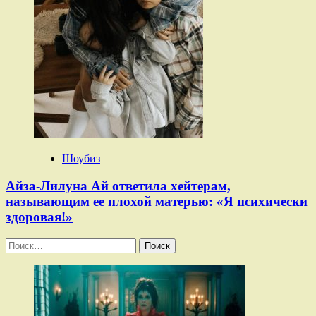
Шоубиз
Айза-Лилуна Ай ответила хейтерам,
называющим ее плохой матерью: «Я психически
здоровая!»
Найти: