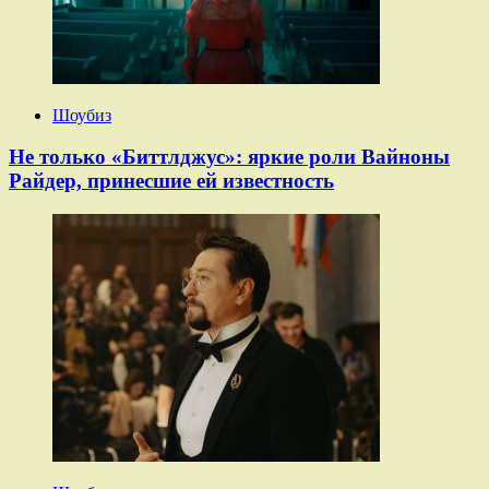
Шоубиз
Не только «Биттлджус»: яркие роли Вайноны
Райдер, принесшие ей известность