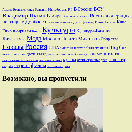
В России
ВСУ
Беспилотники
Брифинг Минобороны РФ
Армия
Владимир Путин
В мире
Военная операция
Внешняя политика
по защите Донбасса
Кино
Европа
Военнослужащие
Дети
Дональд Трамп
Культура
Культура-Важное
Кино и сериалы
Книга
Мода
Москва
Никита Михалков
Литература
Общество
Россия
Показы
Шоубиз
США
Фото
Санкт-Петербург
Франция
знаменитости
дети звезд
актер
звезды
голливуд
дети знаменитостей
музыка
режиссер
очень странные дела
искусственный интеллект
кассовые сборы
фильм
сериал
свадьба
что посмотреть
Возможно, вы пропустили