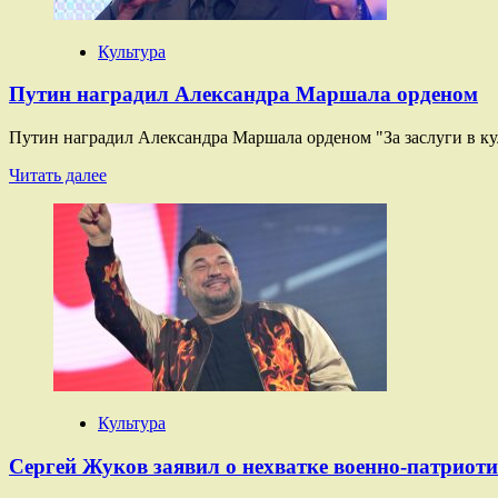
всех
и
даже
Культура
Путина
Путин наградил Александра Маршала орденом
Путин наградил Александра Маршала орденом "За заслуги в ку
Прочитать
Читать далее
больше
о
Путин
наградил
Александра
Маршала
орденом
Культура
Сергей Жуков заявил о нехватке военно-патриоти