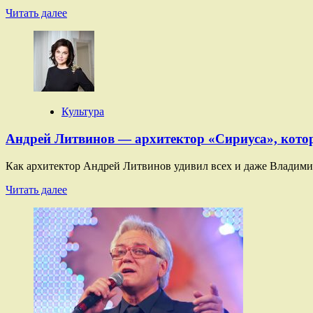
Прочитать
Читать далее
больше
о
Моряк
Петров
и
князь
Маковецкий:
Культура
как
снимали
Андрей Литвинов — архитектор «Сириуса», котор
сказку
со
звездами
Как архитектор Андрей Литвинов удивил всех и даже Владимир
«Горыныч»
Прочитать
Читать далее
больше
о
Андрей
Литвинов
—
архитектор
«Сириуса»,
который
удивил