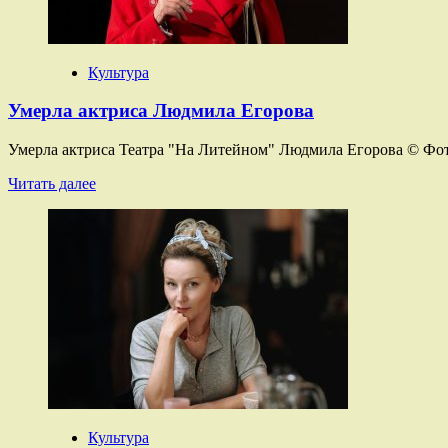
матери
Культура
Умерла актриса Людмила Егорова
Умерла актриса Театра "На Литейном" Людмила Егорова © Фот
Прочитать
Читать далее
больше
о
Умерла
актриса
Людмила
Егорова
Культура