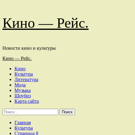
Перейти
Кино — Рейс.
к
содержимому
Новости кино и культуры
Основное
Кино — Рейс.
меню
Кино
Культура
Литература
Мода
Музыка
Шоубиз
Карта сайта
Найти:
Главная
Культура
Страница 8