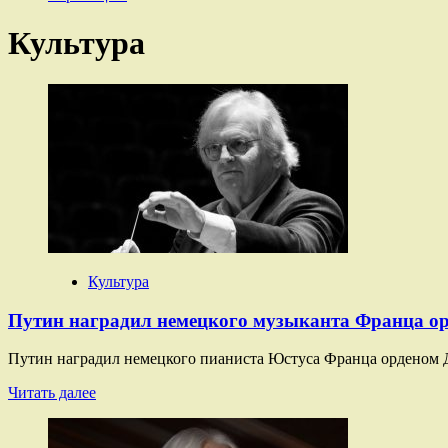
Культура
Культура
Путин наградил немецкого музыканта Франца о
Путин наградил немецкого пианиста Юстуса Франца орденом Др
Прочитать
Читать далее
больше
о
Путин