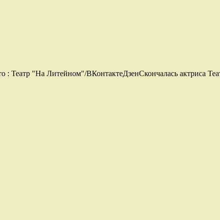
о : Театр "На Литейном"/ВКонтактеДзенСкончалась актриса Теа