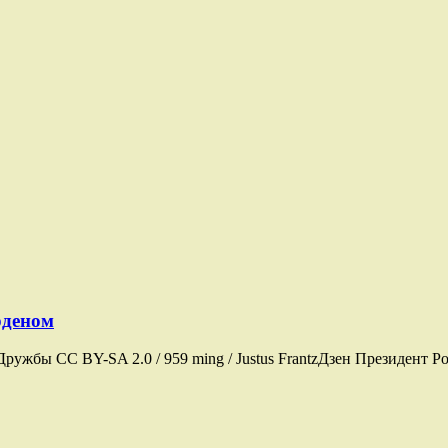
рденом
ужбы CC BY-SA 2.0 / 959 ming / Justus FrantzДзен Президент Ро