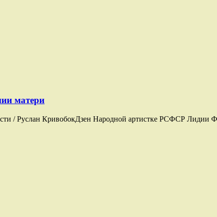
нии матери
ти / Руслан КривобокДзен Народной артистке РСФСР Лидии Ф