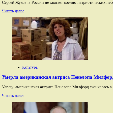
Сергей Жуков: в России не хватает военно-патриотических пе
Прочитать
Читать далее
больше
о
Сергей
Жуков
заявил
о
нехватке
военно-
патриотических
песен
Культура
Умерла американская актриса Пенелопа Милфор
Variety: американская актриса Пенелопа Милфорд скончалась в в
Прочитать
Читать далее
больше
о
Умерла