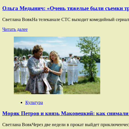
Ольга Медынич: «Очень тяжелые были съемки тр
Светлана ВовкНа телеканале СТС выходит комедийный сериал 
Прочитать
Читать далее
больше
о
Ольга
Медынич:
«Очень
тяжелые
были
съемки
третьих
«Вампиров
средней
полосы»
Культура
Моряк Петров и князь Маковецкий: как снимали
Светлана ВовкЧерез две недели в прокат выйдет приключенче