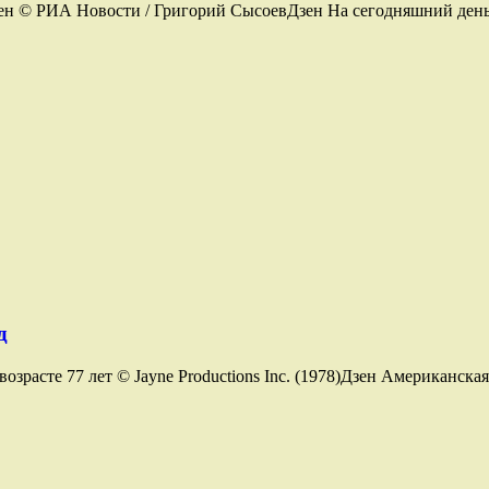
сен © РИА Новости / Григорий СысоевДзен На сегодняшний день 
д
озрасте 77 лет © Jayne Productions Inc. (1978)Дзен Американска