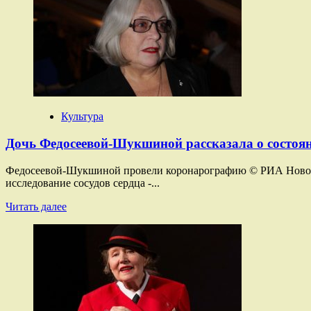
наградил
немецкого
музыканта
Франца
орденом
Культура
Дочь Федосеевой-Шукшиной рассказала о состоя
Федосеевой-Шукшиной провели коронарографию © РИА Новос
исследование сосудов сердца -...
Прочитать
Читать далее
больше
о
Дочь
Федосеевой-
Шукшиной
рассказала
о
состоянии